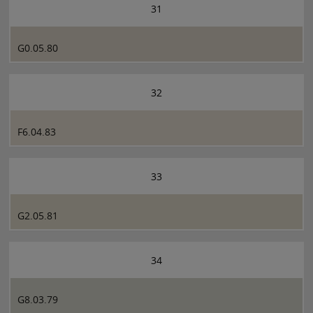
31
G0.05.80
32
F6.04.83
33
G2.05.81
34
G8.03.79