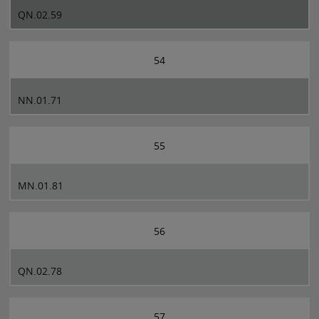
QN.02.59
54
NN.01.71
55
MN.01.81
56
QN.02.78
57