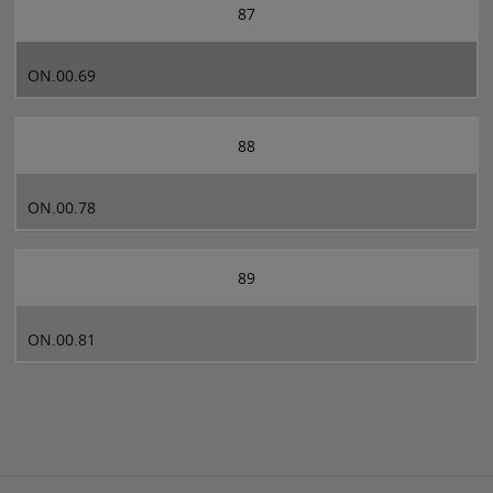
87
ON.00.69
88
ON.00.78
89
ON.00.81