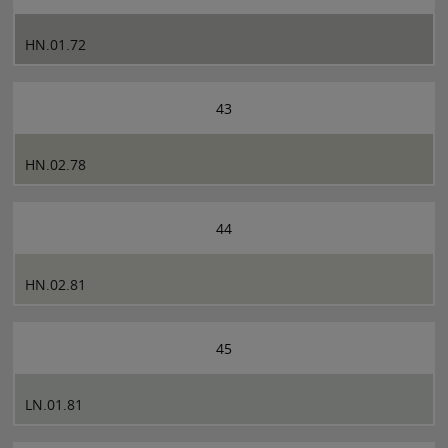
HN.01.72
43
HN.02.78
44
HN.02.81
45
LN.01.81