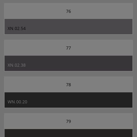
76
XN.02.54
77
XN.02.38
78
WN.00.20
79