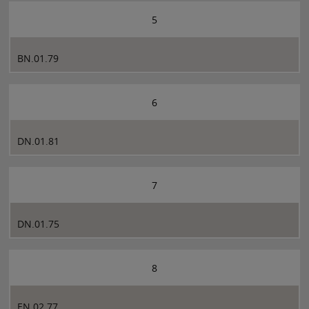
5
BN.01.79
6
DN.01.81
7
DN.01.75
8
EN.02.77