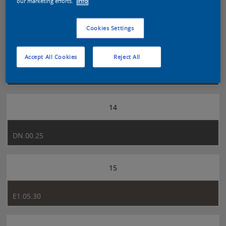
our marketing efforts.
Info
DN.02.49
Cookies Settings
13
Accept All Cookies
Reject All
CN.00.37
14
DN.00.25
15
E1.05.30