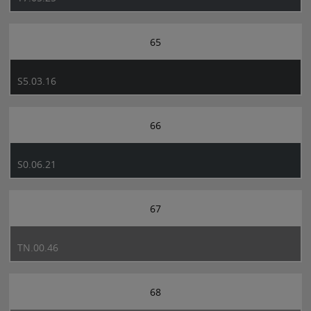
65
S5.03.16
66
S0.06.21
67
TN.00.46
68