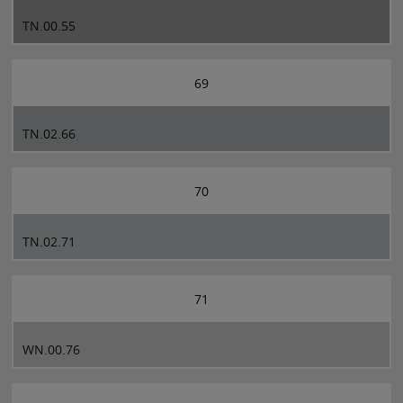
TN.00.55
69
TN.02.66
70
TN.02.71
71
WN.00.76