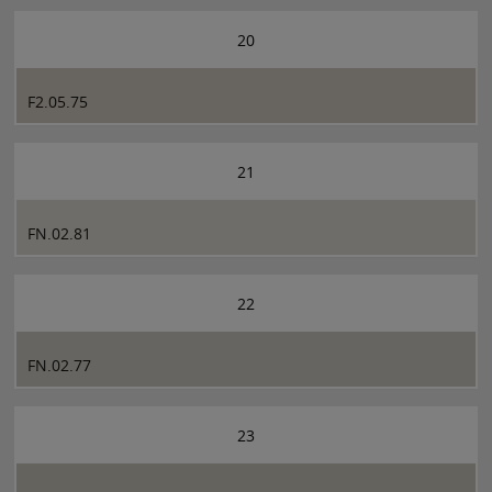
20
F2.05.75
21
FN.02.81
22
FN.02.77
23