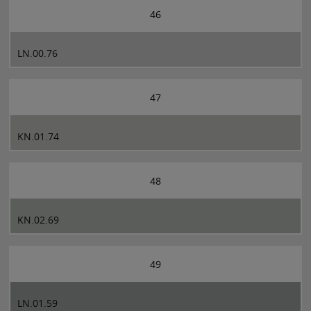
46
LN.00.76
47
KN.01.74
48
KN.02.69
49
LN.01.59