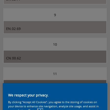
9
EN.02.69
10
CN.00.62
11
CN.01.55
We respect your privacy.
By clicking “Accept All Cookies”, you agree to the storing of cookies on
12
your device to enhance site navigation, analyze site usage, and assist in