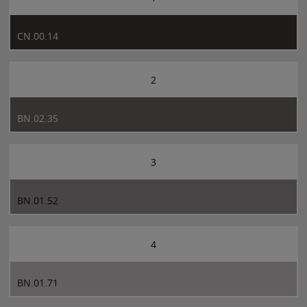
CN.00.14
2
BN.02.35
3
BN.01.52
4
BN.01.71