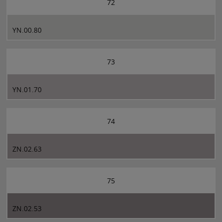
72
YN.00.80
73
YN.01.70
74
ZN.02.63
75
ZN.02.53