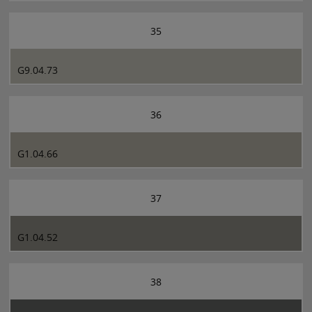
35
G9.04.73
36
G1.04.66
37
G1.04.52
38