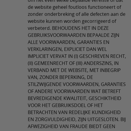
om het even welke bepaalde vereiste of dat
de website geheel foutloos functioneert of
zonder onderbreking of alle defecten aan de
website kunnen worden gecorrigeerd of
verbeterd. BEHOUDENS HET IN DEZE
GEBRUIKSVOORWAARDEN BEPAALDE ZIJN
ALLE VOORWAARDEN, GARANTIES EN
VERKLARINGEN, EXPLICIET DAN WEL
IMPLICIET VERVAT IN (I) GESCHREVEN RECHT,
(II) GEMEENRECHT OF (III) ANDERSZINS, IN
VERBAND MET DE WEBSITE, MET INBEGRIP
VAN, ZONDER BEPERKING, DE
STILZWIJGENDE VOORWAARDEN, GARANTIES
OF ANDERE VOORWAARDEN WAT BETREFT
BEVREDIGENDE KWALITEIT, GESCHIKTHEID
VOOR HET GEBRUIKSDOEL OF HET
BETRACHTEN VAN REDELIJKE KUNDIGHEID
EN ZORGVULDIGHEID, ZIJN UITGESLOTEN. BIJ
AFWEZIGHEID VAN FRAUDE BIEDT GEEN