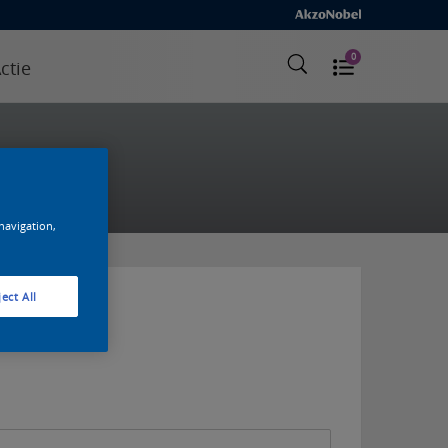
0
ctie
 navigation,
ect All