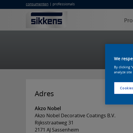
consumenten
professionals
Pro
We respec
By clicking 
analyze site
Cookies
Adres
Akzo Nobel
Akzo Nobel Decorative Coatings B.V.
Rijksstraatweg 31
2171 AJ Sassenheim