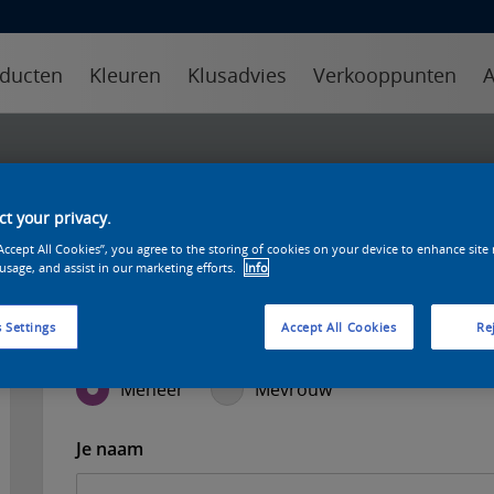
ducten
Kleuren
Klusadvies
Verkooppunten
A
Neem contact op
t your privacy.
“Accept All Cookies”, you agree to the storing of cookies on your device to enhance site
 usage, and assist in our marketing efforts.
Info
 Settings
Accept All Cookies
Rej
Vul je gegevens hieronder in
Meneer
Mevrouw
Je naam