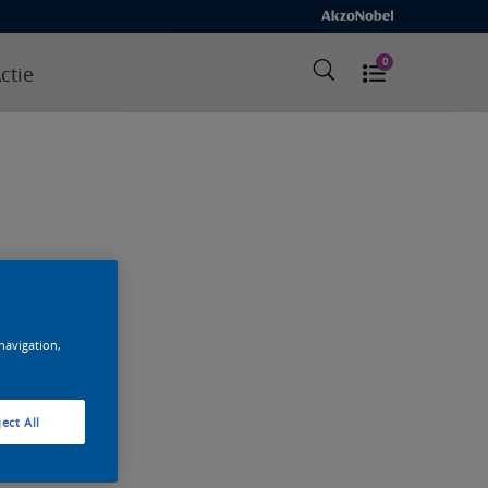
0
ctie
 navigation,
ect All