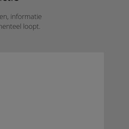
en, informatie
menteel loopt.