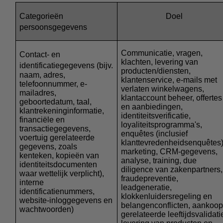
Categorieën
Doel
persoonsgegevens
Communicatie, vragen,
Contact- en
klachten, levering van
identificatiegegevens
(bijv.
producten/diensten,
naam, adres,
klantenservice, e-mails met
telefoonnummer, e-
verlaten winkelwagens,
mailadres,
klantaccount beheer, offertes
geboortedatum, taal,
en aanbiedingen,
klantrekeninginformatie,
identiteitsverificatie,
financiële en
loyaliteitsprogramma's,
transactiegegevens,
enquêtes (inclusief
voertuig gerelateerde
klanttevredenheidsenquêtes)
gegevens, zoals
marketing, CRM-gegevens,
kenteken, kopieën van
analyse, training, due
identiteitsdocumenten
diligence van zakenpartners,
waar wettelijk verplicht),
fraudepreventie,
interne
leadgeneratie,
identificatienummers,
klokkenluidersregeling en
website-inloggegevens en
belangenconflicten, aankoo
wachtwoorden)
gerelateerde leeftijdsvalidati