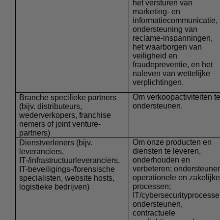
het versturen van
marketing- en
informatiecommunicatie,
ondersteuning van
reclame-inspanningen,
het waarborgen van
veiligheid en
fraudepreventie, en het
naleven van wettelijke
verplichtingen.
Om verkoopactiviteiten t
Branche specifieke partners
ondersteunen.
(bijv. distributeurs,
wederverkopers, franchise
nemers of joint venture-
partners)
Om onze producten en
Dienstverleners
(bijv.
diensten te leveren,
leveranciers,
onderhouden en
IT-/infrastructuurleveranciers,
verbeteren; ondersteune
IT-beveiligings-/forensische
operationele en zakelijke
specialisten, website hosts,
processen;
logistieke bedrijven)
IT/cybersecurityprocess
ondersteunen,
contractuele