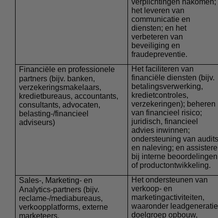
verplichtingen nakomen;
het leveren van
communicatie en
diensten; en het
verbeteren van
beveiliging en
fraudepreventie.
Het faciliteren van
Financiële en professionele
financiële diensten (bijv.
partners
(bijv. banken,
betalingsverwerking,
verzekeringsmakelaars,
kredietcontroles,
kredietbureaus, accountants,
verzekeringen); beheren
consultants, advocaten,
van financieel risico;
belasting-/financieel
juridisch, financieel
adviseurs)
advies inwinnen;
ondersteuning van audit
en naleving; en assister
bij interne beoordelingen
of productontwikkeling.
Het ondersteunen van
Sales-, Marketing- en
verkoop- en
Analytics-partners
(bijv.
marketingactiviteiten,
reclame-/mediabureaus,
waaronder leadgeneratie
verkoopplatforms, externe
doelgroep opbouw,
marketeers,