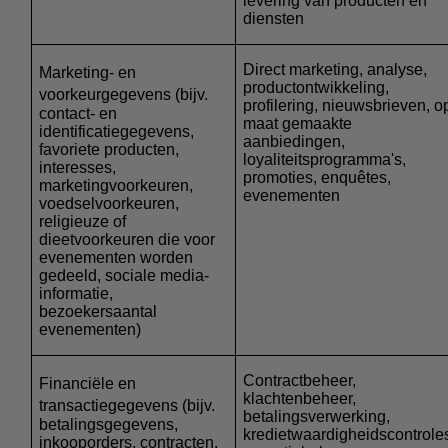
levering van producten en
diensten
Direct marketing, analyse,
Marketing- en
productontwikkeling,
voorkeurgegevens
(bijv.
profilering, nieuwsbrieven, o
contact- en
maat gemaakte
identificatiegegevens,
aanbiedingen,
favoriete producten,
loyaliteitsprogramma's,
interesses,
promoties, enquêtes,
marketingvoorkeuren,
evenementen
voedselvoorkeuren,
religieuze of
dieetvoorkeuren die voor
evenementen worden
gedeeld, sociale media-
informatie,
bezoekersaantal
evenementen)
Contractbeheer,
Financiële en
klachtenbeheer,
transactiegegevens
(bijv.
betalingsverwerking,
betalingsgegevens,
kredietwaardigheidscontrole
inkooporders, contracten,