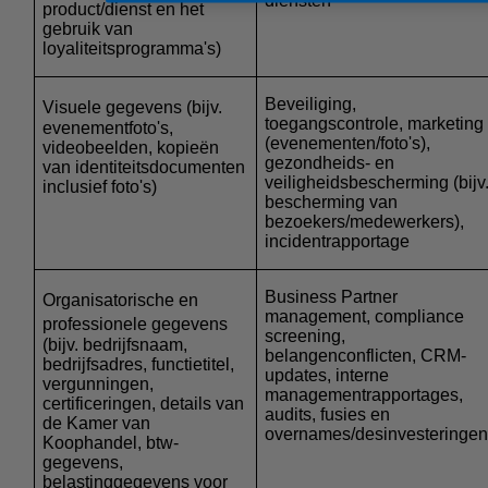
diensten
product/dienst en het
gebruik van
loyaliteitsprogramma's)
Beveiliging,
Visuele gegevens
(bijv.
toegangscontrole, marketing
evenementfoto's,
(evenementen/foto's),
videobeelden, kopieën
gezondheids- en
van identiteitsdocumenten
veiligheidsbescherming (bijv
inclusief foto's)
bescherming van
bezoekers/medewerkers),
incidentrapportage
Business Partner
Organisatorische en
management, compliance
professionele gegevens
screening,
(bijv. bedrijfsnaam,
belangenconflicten, CRM-
bedrijfsadres, functietitel,
updates, interne
vergunningen,
managementrapportages,
certificeringen, details van
audits, fusies en
de Kamer van
overnames/desinvesteringe
Koophandel, btw-
gegevens,
belastinggegevens voor