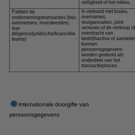
veiligheid of het milieu.
In verband met fusies,
Partijen bij
overnames,
ondernemingstransacties
(bijv.
reorganisaties, joint
overnemers, investeerders,
ventures of de verkoop of
due
overdracht van
diligence/juridische/financiële
bedrijfsactiva of aandele
teams)
kunnen
persoonsgegevens
worden gedeeld als
onderdeel van het
transactieproces.
Internationale doorgifte van
persoonsgegevens