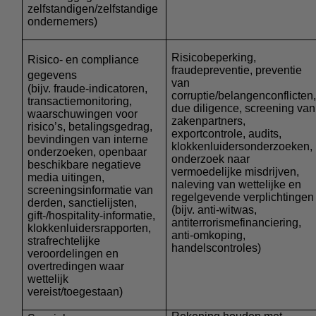
zelfstandigen/zelfstandige
ondernemers)
Risicobeperking,
Risico- en compliance
fraudepreventie, preventie
gegevens
van
(bijv. fraude-indicatoren,
corruptie/belangenconflicten
transactiemonitoring,
due diligence, screening van
waarschuwingen voor
zakenpartners,
risico’s, betalingsgedrag,
exportcontrole, audits,
bevindingen van interne
klokkenluidersonderzoeken,
onderzoeken, openbaar
onderzoek naar
beschikbare negatieve
vermoedelijke misdrijven,
media uitingen,
naleving van wettelijke en
screeningsinformatie van
regelgevende verplichtingen
derden, sanctielijsten,
(bijv. anti-witwas,
gift-/hospitality-informatie,
antiterrorismefinanciering,
klokkenluidersrapporten,
anti-omkoping,
strafrechtelijke
handelscontroles)
veroordelingen en
overtredingen waar
wettelijk
vereist/toegestaan)