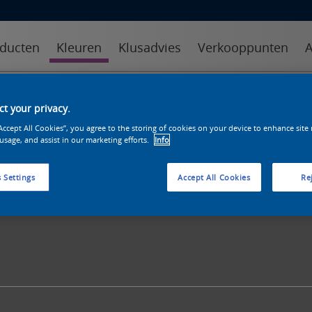
ducten
Kleuren
Klusadvies
Verkooppunten
A
kleuren
kleurcollecties
kleurhulpmiddelen
t your privacy.
“Accept All Cookies”, you agree to the storing of cookies on your device to enhance site
 usage, and assist in our marketing efforts.
Info
 Settings
Accept All Cookies
Rej