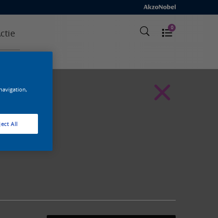
0
ctie
 navigation,
ect All