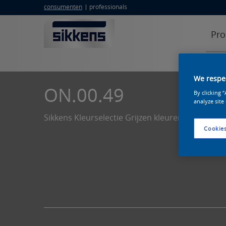
consumenten
professionals
Pro
We respec
ON.00.49
By clicking 
analyze site
Sikkens Kleurselectie Grijzen kleuren
Cookies