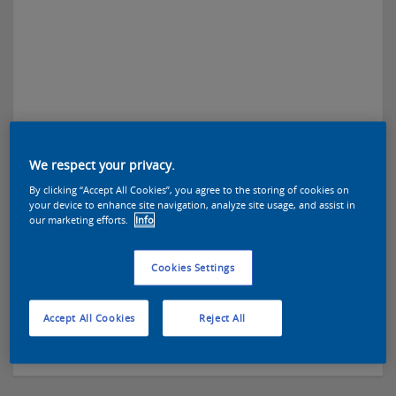
Sikkens Kleurselectie Grijzen
We respect your privacy.
By clicking “Accept All Cookies”, you agree to the storing of cookies on
kleuren
your device to enhance site navigation, analyze site usage, and assist in
our marketing efforts.
Info
Veelzijdig grijs.
Cookies Settings
Bekijk alle 5051 Grijzen
Accept All Cookies
Reject All
Lees meer