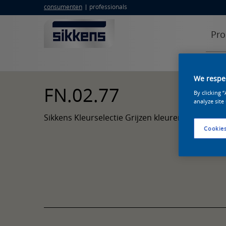
consumenten
professionals
Pro
We respec
FN.02.77
By clicking 
analyze site
Sikkens Kleurselectie Grijzen kleuren
Cookies