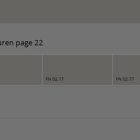
euren page 22
FN.02.77
FN.02.77