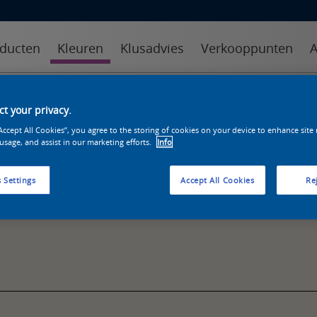
ducten
Kleuren
Klusadvies
Verkooppunten
A
kleuren
kleurcollecties
kleurhulpmiddelen
t your privacy.
“Accept All Cookies”, you agree to the storing of cookies on your device to enhance site
 usage, and assist in our marketing efforts.
Info
 Settings
Accept All Cookies
Rej