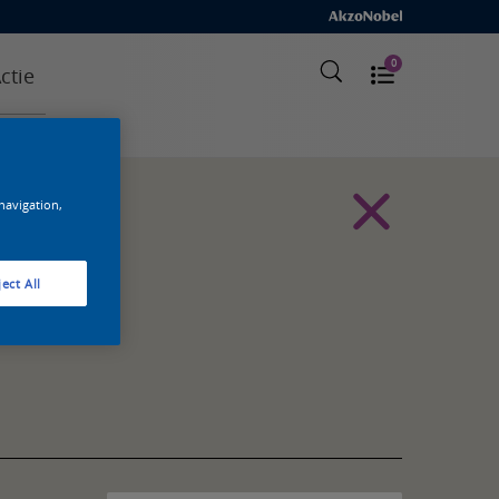
0
ctie
 navigation,
ect All