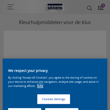
0
Kleurhulpmiddelen voor de klus
We respect your privacy.
By clicking “Accept All Cookies”, you agree to the storing of cookies on
your device to enhance site navigation, analyze site usage, and assist in
our marketing efforts.
Info
Sikkens App met Visualizer functie
Cookies Settings
Met je smartphone of tablet direct een
kleursimulatie maken bij de klant. De exclusieve