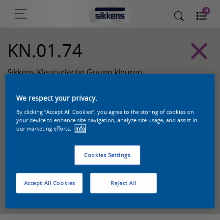
0
KN.01.74
Sikkens Kleurselectie Grijzen kleuren
We respect your privacy.
By clicking “Accept All Cookies”, you agree to the storing of cookies on
your device to enhance site navigation, analyze site usage, and assist in
our marketing efforts.
Info
Cookies Settings
Accept All Cookies
Reject All
Zoek een product in deze kleur