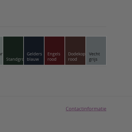
and
Gelders
Engels
Dodekop
Vecht
Standgroen
blauw
rood
rood
grijs
Contactinformatie