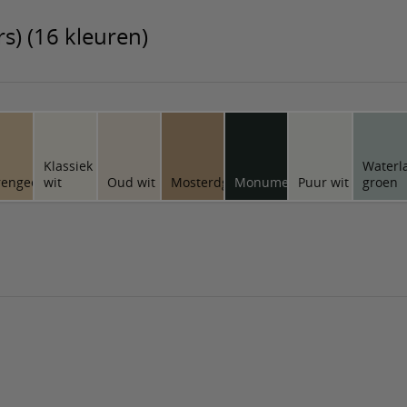
s) (16 kleuren)
Klassiek
Waterl
rengeel
wit
Oud wit
Mosterdgeel
Monumentengroen
Puur wit
groen