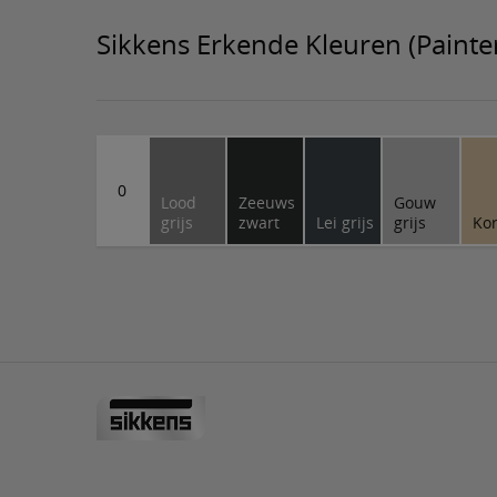
Sikkens Erkende Kleuren (Painter
0
Lood
Zeeuws
Gouw
grijs
zwart
Lei grijs
grijs
Ko