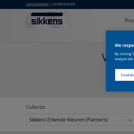
consumenten
professionals
Pro
We respec
Vind d
By clicking 
analyze site
Cookies
Collectie
Sikkens Erkende Kleuren (Painters)