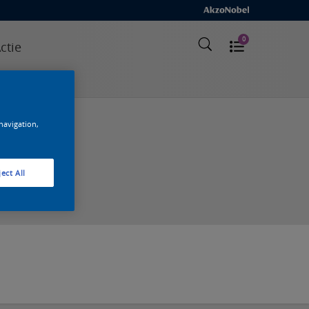
0
ctie
e klant
 navigation,
ect All