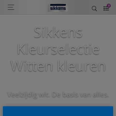
0
Sikkens
Kleurselectie
Witten kleuren
Veelzijdig wit. De basis van alles.