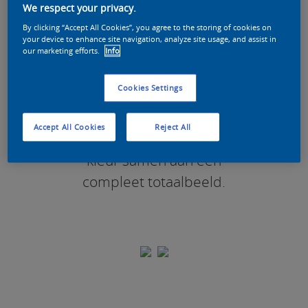
We respect your privacy.
By clicking “Accept All Cookies”, you agree to the storing of cookies on
Wit vormt de basis van alles.
your device to enhance site navigation, analyze site usage, and assist in
Doordat wit licht reflecteert,
our marketing efforts.
Info
‘vangt’ het de natuurlijke
Cookies Settings
kleuren en sluit het feilloos
aan bij warme en koele
Accept All Cookies
Reject All
kleuren. Zo werken wit en
kleur samen aan een
compleet totaalbeeld.