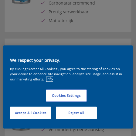
Carbonatatieremmend
Prettig verwerkbaar
Mat uiterlijk
Alpha Projecttex
We respect your privacy.
Mat uiterlijk
By clicking “Accept All Cookies”, you agree to the storing of cookies on
Gedeeltelijk gemaakt van
your device to enhance site navigation, analyze site usage, and assist in
hernieuwbare grondstoffen
our marketing efforts.
Info
De basis voor projecten
Cookies Settings
Accept All Cookies
Reject All
Alphaloxan
Vermindert groene aanslag