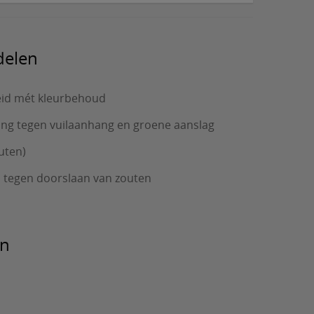
delen
id mét kleurbehoud
ng tegen vuilaanhang en groene aanslag
uten)
 tegen doorslaan van zouten
en