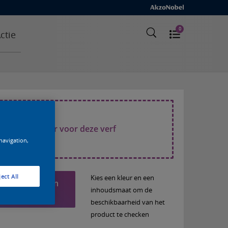
0
ctie
cteer een kleur voor deze verf
 navigation,
ect All
Kies een kleur en een
Voeg toe aan
inhoudsmaat om de
lijst
beschikbaarheid van het
product te checken