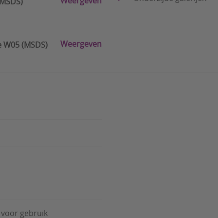
Weergeven
(MSDS)
Weergeven
te W05 (MSDS)
 voor gebruik