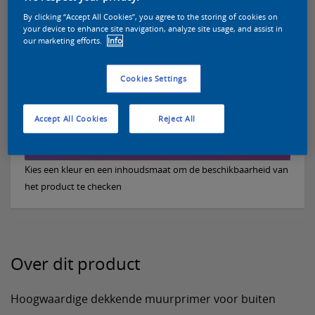
By clicking “Accept All Cookies”, you agree to the storing of cookies on
Selecteer een kleur voor deze verf
your device to enhance site navigation, analyze site usage, and assist in
our marketing efforts.
Info
Cookies Settings
Vind een verkooppunt
Accept All Cookies
Reject All
Voeg toe aan lijst
Kies een kleur en een inhoudsmaat om de beschikbaarheid van
het product te checken
Over dit product
Hoogwaardige dekkende muurprimer voor buiten