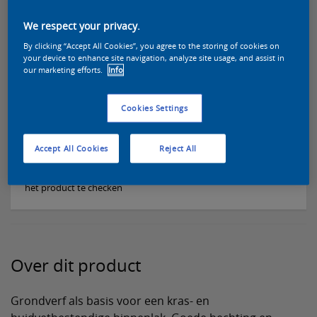
Selecteer een kleur voor deze verf
We respect your privacy.
By clicking “Accept All Cookies”, you agree to the storing of cookies on
your device to enhance site navigation, analyze site usage, and assist in
our marketing efforts.
Info
Vind een verkooppunt
Cookies Settings
Voeg toe aan lijst
Accept All Cookies
Reject All
Kies een kleur en een inhoudsmaat om de beschikbaarheid van
het product te checken
Over dit product
Grondverf als basis voor een kras- en