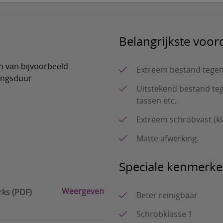
Belangrijkste voor
n van bijvoorbeeld
Extreem bestand tegen
ingsduur
Uitstekend bestand teg
tassen etc.
Extreem schrobvast (kl
Matte afwerking.
Speciale kenmerk
Weergeven
rks (PDF)
Beter reinigbaar
Schrobklasse 1