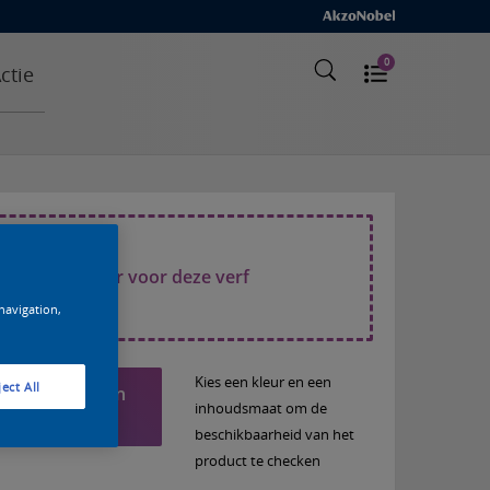
0
ctie
cteer een kleur voor deze verf
 navigation,
Kies een kleur en een
ect All
Voeg toe aan
inhoudsmaat om de
lijst
beschikbaarheid van het
product te checken