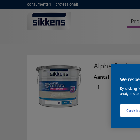
consumenten
professionals
Pro
Alpha Rezisto
Aantal
Ve
We respec
5
By clicking 
analyze site
Cookies