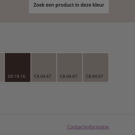
Zoek een product in deze kleur
7
D0.18.16
C8.04.67
C8.04.67
C8.04.67
Contactinformatie