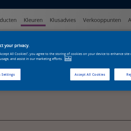
ducten
Kleuren
Klusadvies
Verkooppunten
A
kleuren
kleurcollecties
kleurhulpmiddelen
t your privacy.
“Accept All Cookies”, you agree to the storing of cookies on your device to enhance site
 usage, and assist in our marketing efforts.
Info
 Settings
Accept All Cookies
Rej