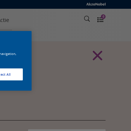
0
ctie
 navigation,
ect All