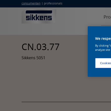
consumenten
professionals
Pro
We respec
CN.03.77
By clicking 
analyze site
Sikkens 5051
Cookies