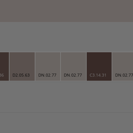
36
D2.05.63
DN.02.77
DN.02.77
C3.14.31
DN.02.7