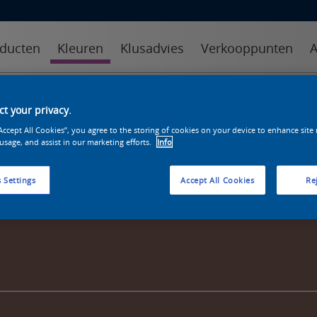
ducten
Kleuren
Klusadvies
Verkooppunten
A
kleuren
kleurcollecties
kleurhulpmiddelen
t your privacy.
“Accept All Cookies”, you agree to the storing of cookies on your device to enhance site
 usage, and assist in our marketing efforts.
Info
 Settings
Accept All Cookies
Rej