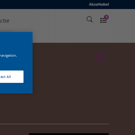
0
ctie
 navigation,
ect All