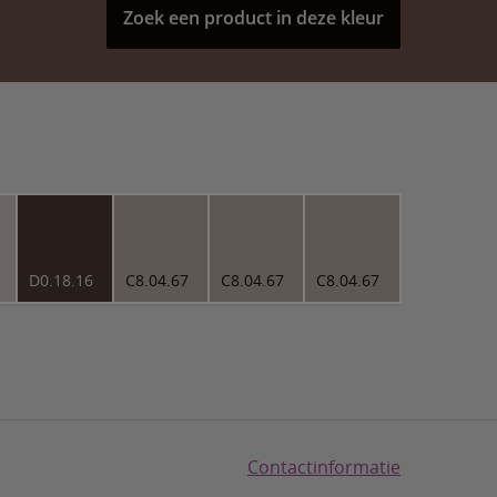
Zoek een product in deze kleur
D0.18.16
C8.04.67
C8.04.67
C8.04.67
Contactinformatie