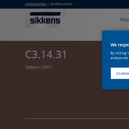
consumenten
professionals
Pro
We respec
C3.14.31
By clicking 
analyze site
Sikkens 5051
Cookies