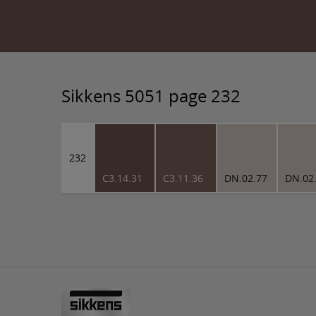
Sikkens 5051 page 232
232
C3.14.31
C3.11.36
DN.02.77
DN.02