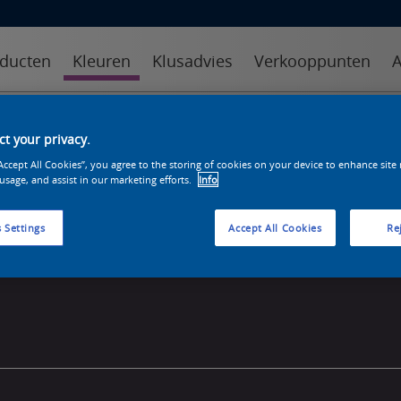
ducten
Kleuren
Klusadvies
Verkooppunten
A
kleuren
kleurcollecties
kleurhulpmiddelen
t your privacy.
“Accept All Cookies”, you agree to the storing of cookies on your device to enhance site
 usage, and assist in our marketing efforts.
Info
 Settings
Accept All Cookies
Rej