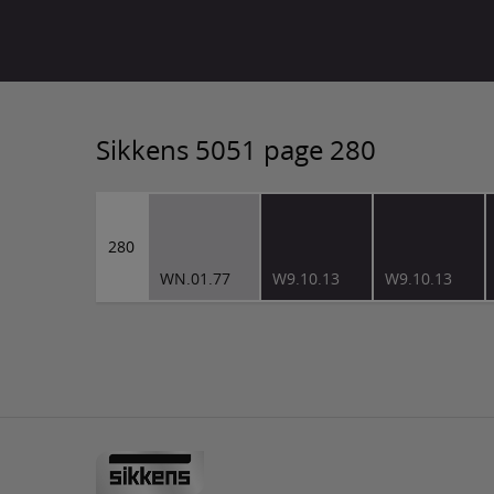
Sikkens 5051 page 280
280
WN.01.77
W9.10.13
W9.10.13