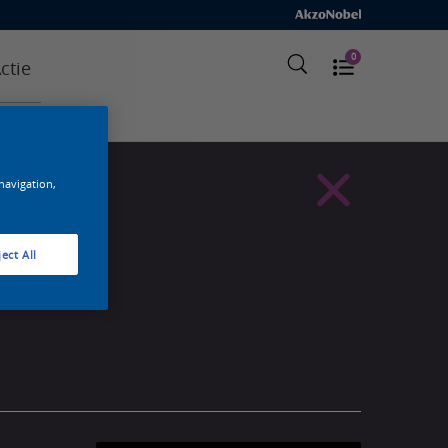
0
ctie
 navigation,
ect All