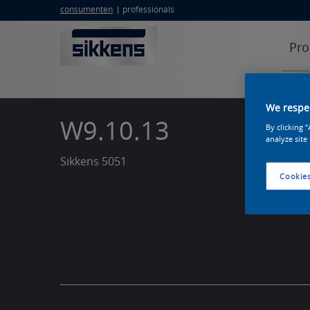
consumenten
professionals
Pro
We respec
W9.10.13
By clicking 
analyze site
Sikkens 5051
Cookies