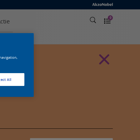
0
ctie
 navigation,
ect All