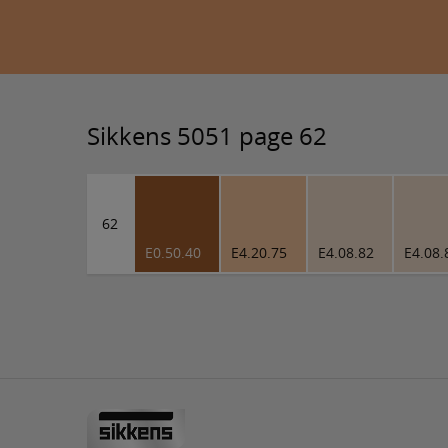
Sikkens 5051 page 62
62
E0.50.40
E4.20.75
E4.08.82
E4.08.