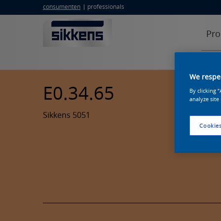
consumenten
professionals
Pro
We respec
E0.34.65
By clicking 
analyze site
Sikkens 5051
Cookies