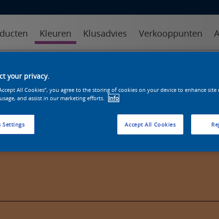
ducten
Kleuren
Klusadvies
Verkooppunten
A
kleuren
kleurcollecties
kleurhulpmiddelen
t your privacy.
“Accept All Cookies”, you agree to the storing of cookies on your device to enhance site
 usage, and assist in our marketing efforts.
Info
 Settings
Accept All Cookies
Rej