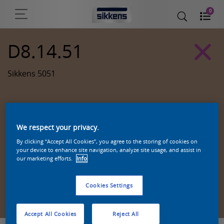
0
D8.14.51
Sikkens 5051
We respect your privacy.
By clicking “Accept All Cookies”, you agree to the storing of cookies on
your device to enhance site navigation, analyze site usage, and assist in
our marketing efforts.
Info
Cookies Settings
Zoek een product in deze kleur
Accept All Cookies
Reject All