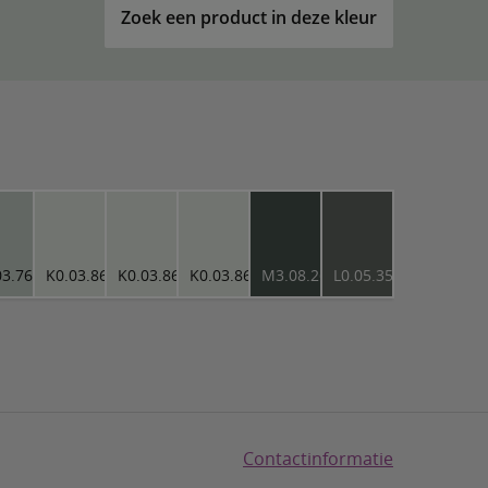
Zoek een product in deze kleur
03.76
K0.03.86
K0.03.86
K0.03.86
M3.08.26
L0.05.35
Contactinformatie