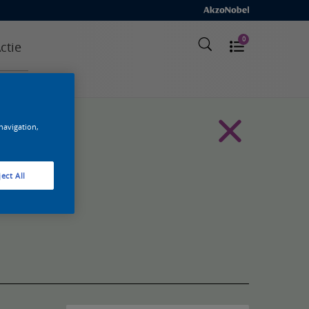
0
ctie
 navigation,
ect All