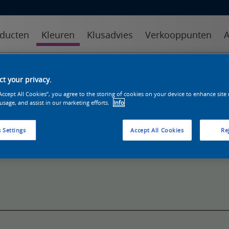
ducten
Kleuren
Klusadvies
Verkooppunten
A
kleuren
kleurcollecties
kleurhulpmiddelen
t your privacy.
“Accept All Cookies”, you agree to the storing of cookies on your device to enhance site
 usage, and assist in our marketing efforts.
Info
 Settings
Accept All Cookies
Rej