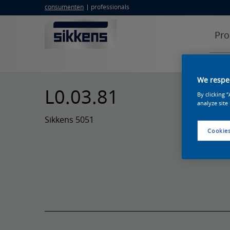
consumenten
professionals
Pro
We respec
L0.03.81
By clicking 
analyze site
Sikkens 5051
Cookies