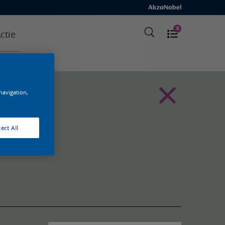
0
ctie
 navigation,
ect All