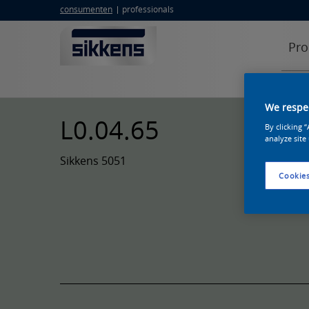
consumenten
professionals
Pro
We respec
L0.04.65
By clicking 
analyze site
Sikkens 5051
Cookies