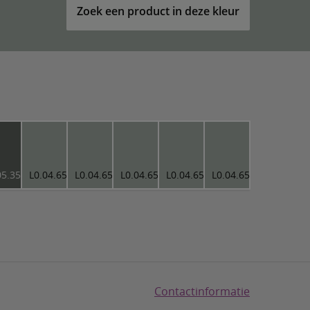
Zoek een product in deze kleur
05.35
L0.04.65
L0.04.65
L0.04.65
L0.04.65
L0.04.65
Contactinformatie