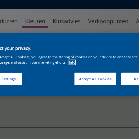
ducten
Kleuren
Klusadvies
Verkooppunten
A
kleuren
kleurcollecties
kleurhulpmiddelen
t your privacy.
“Accept All Cookies”, you agree to the storing of cookies on your device to enhance site
 usage, and assist in our marketing efforts.
Info
 Settings
Accept All Cookies
Rej