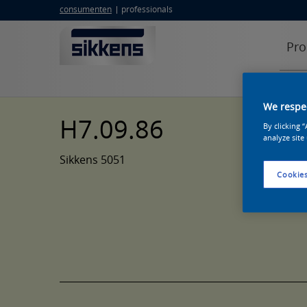
consumenten
professionals
Pro
We respec
H7.09.86
By clicking 
analyze site
Sikkens 5051
Cookies