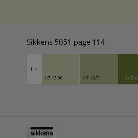
Sikkens 5051 page 114
114
H7.13.80
H7.18.71
H6.45.4