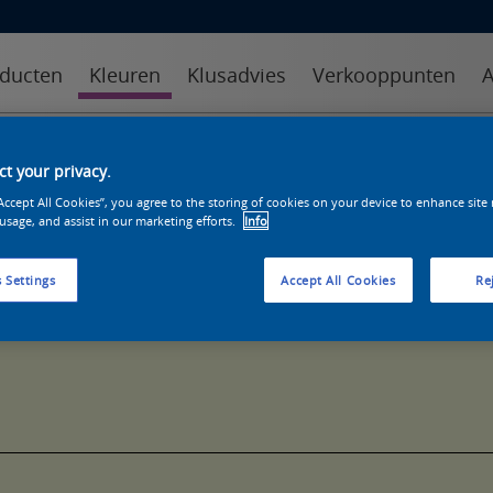
ducten
Kleuren
Klusadvies
Verkooppunten
A
kleuren
kleurcollecties
kleurhulpmiddelen
t your privacy.
“Accept All Cookies”, you agree to the storing of cookies on your device to enhance site
 usage, and assist in our marketing efforts.
Info
 Settings
Accept All Cookies
Rej