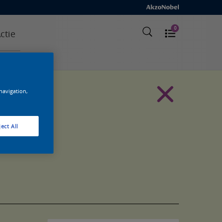
0
ctie
 navigation,
ect All