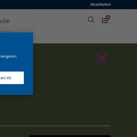
0
ctie
 navigation,
ect All