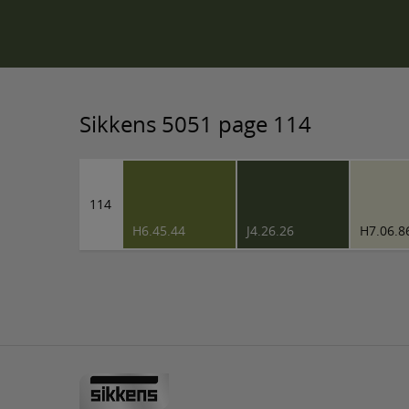
Sikkens 5051 page 114
114
H6.45.44
J4.26.26
H7.06.8