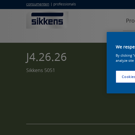
consumenten
professionals
Pro
We respec
J4.26.26
By clicking 
analyze site
Sikkens 5051
Cookies