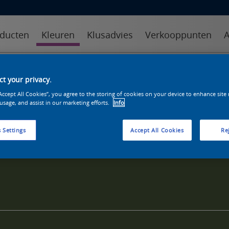
ducten
Kleuren
Klusadvies
Verkooppunten
A
kleuren
kleurcollecties
kleurhulpmiddelen
t your privacy.
“Accept All Cookies”, you agree to the storing of cookies on your device to enhance site
 usage, and assist in our marketing efforts.
Info
 Settings
Accept All Cookies
Rej