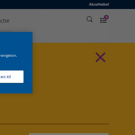
0
ctie
 navigation,
ect All