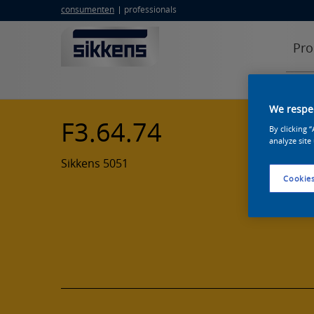
consumenten
professionals
Pro
We respec
F3.64.74
By clicking 
analyze site
Sikkens 5051
Cookies