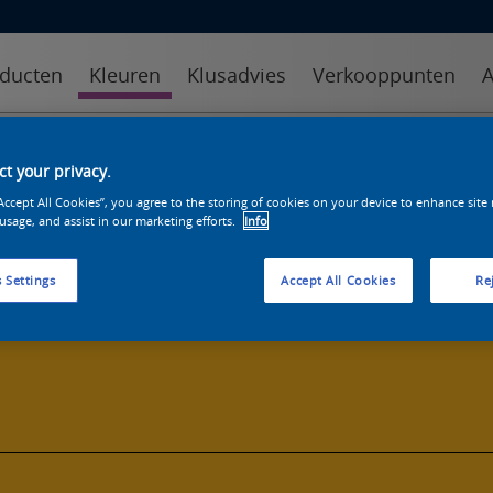
ducten
Kleuren
Klusadvies
Verkooppunten
A
kleuren
kleurcollecties
kleurhulpmiddelen
t your privacy.
“Accept All Cookies”, you agree to the storing of cookies on your device to enhance site
 usage, and assist in our marketing efforts.
Info
 Settings
Accept All Cookies
Rej