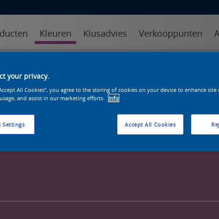
ducten
Kleuren
Klusadvies
Verkooppunten
A
kleuren
kleurcollecties
kleurhulpmiddelen
t your privacy.
“Accept All Cookies”, you agree to the storing of cookies on your device to enhance site
 usage, and assist in our marketing efforts.
Info
 Settings
Accept All Cookies
Rej