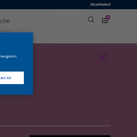
0
ctie
 navigation,
ect All