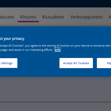
ducten
Kleuren
Klusadvies
Verkooppunten
A
kleuren
kleurcollecties
kleurhulpmiddelen
t your privacy.
“Accept All Cookies”, you agree to the storing of cookies on your device to enhance site
 usage, and assist in our marketing efforts.
Info
 Settings
Accept All Cookies
Rej