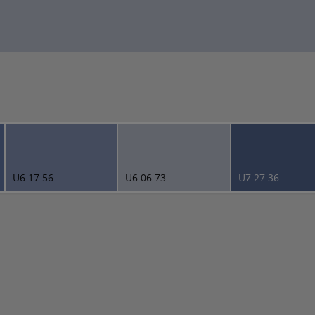
U6.17.56
U6.06.73
U7.27.36