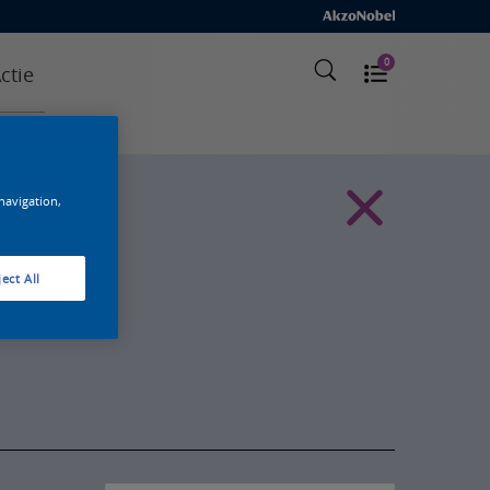
0
ctie
 navigation,
ect All