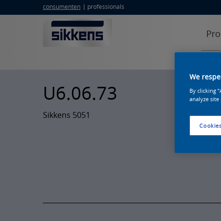
consumenten
professionals
Pro
We respec
U6.06.73
By clicking 
analyze site
Sikkens 5051
Cookies