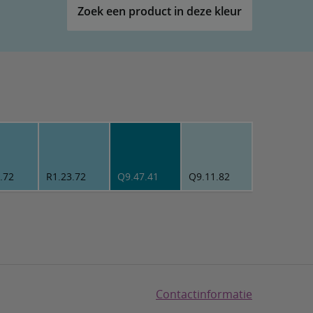
Zoek een product in deze kleur
.72
R1.23.72
Q9.47.41
Q9.11.82
Contactinformatie