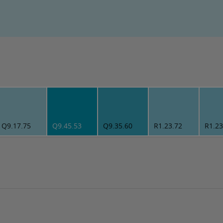
Q9.17.75
Q9.45.53
Q9.35.60
R1.23.72
R1.23