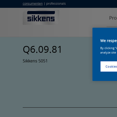
consumenten
professionals
Pro
We respec
Q6.09.81
By clicking 
analyze site
Sikkens 5051
Cookies