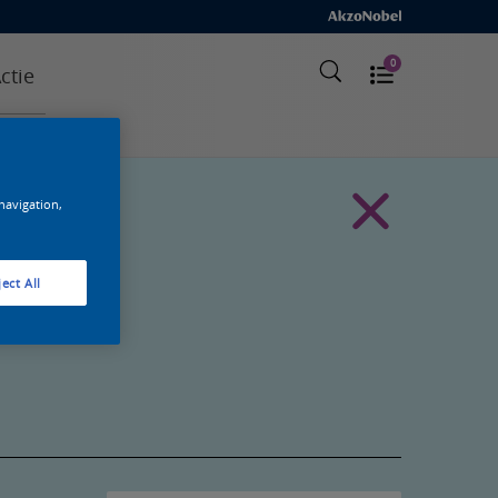
0
ctie
 navigation,
ect All