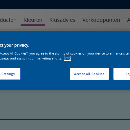
ducten
Kleuren
Klusadvies
Verkooppunten
A
kleuren
kleurcollecties
kleurhulpmiddelen
t your privacy.
“Accept All Cookies”, you agree to the storing of cookies on your device to enhance site
 usage, and assist in our marketing efforts.
Info
 Settings
Accept All Cookies
Rej