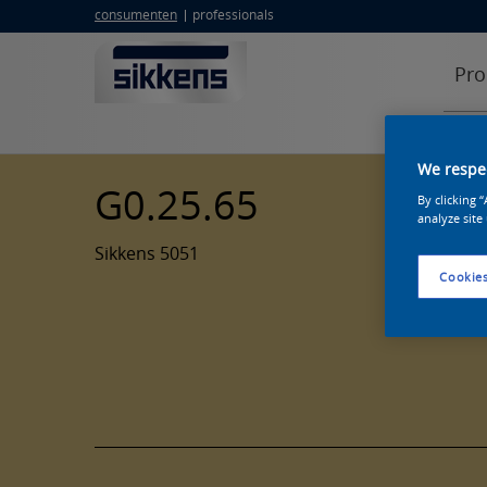
consumenten
professionals
Pro
We respec
G0.25.65
By clicking 
analyze site
Sikkens 5051
Cookies