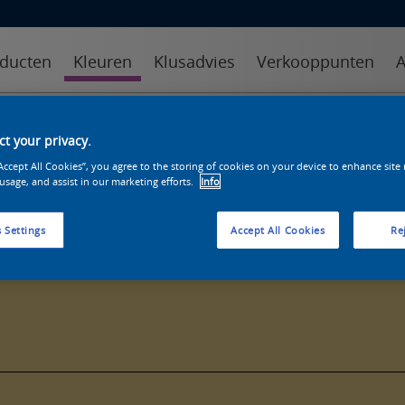
ducten
Kleuren
Klusadvies
Verkooppunten
A
kleuren
kleurcollecties
kleurhulpmiddelen
t your privacy.
“Accept All Cookies”, you agree to the storing of cookies on your device to enhance site
 usage, and assist in our marketing efforts.
Info
 Settings
Accept All Cookies
Rej