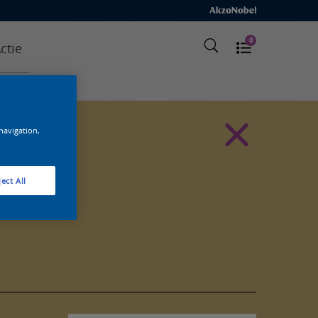
0
ctie
 navigation,
ect All