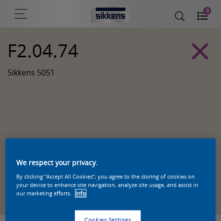
0
F2.04.74
Sikkens 5051
We respect your privacy.
By clicking “Accept All Cookies”, you agree to the storing of cookies on
Zoek een product in deze kleur
your device to enhance site navigation, analyze site usage, and assist in
our marketing efforts.
Info
Cookies Settings