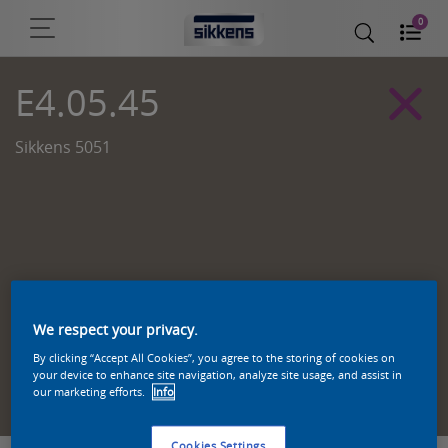
0
E4.05.45
Sikkens 5051
We respect your privacy.
By clicking “Accept All Cookies”, you agree to the storing of cookies on
Zoek een product in deze kleur
your device to enhance site navigation, analyze site usage, and assist in
our marketing efforts.
Info
Cookies Settings