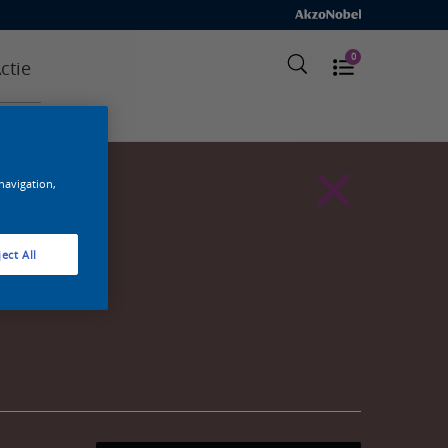
0
ctie
 navigation,
ect All