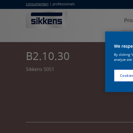
consumenten
professionals
Pro
We respec
B2.10.30
By clicking 
analyze site
Sikkens 5051
Cookies