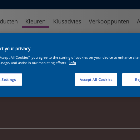
ducten
Kleuren
Klusadvies
Verkooppunten
A
kleuren
kleurcollecties
kleurhulpmiddelen
t your privacy.
“Accept All Cookies”, you agree to the storing of cookies on your device to enhance site
 usage, and assist in our marketing efforts.
Info
 Settings
Accept All Cookies
Rej