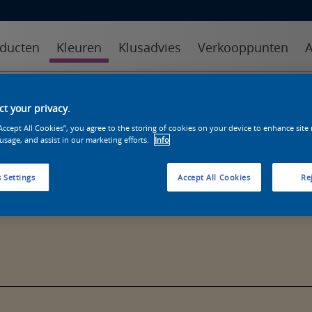
ducten
Kleuren
Klusadvies
Verkooppunten
A
kleuren
kleurcollecties
kleurhulpmiddelen
t your privacy.
“Accept All Cookies”, you agree to the storing of cookies on your device to enhance site
 usage, and assist in our marketing efforts.
Info
 Settings
Accept All Cookies
Rej