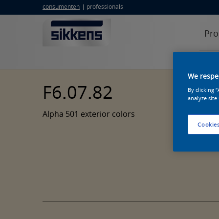
consumenten
professionals
Pro
We respec
F6.07.82
By clicking 
analyze site
Alpha 501 exterior colors
Cookies