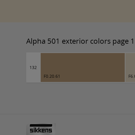
Alpha 501 exterior colors page 
132
F0.20.61
F6.