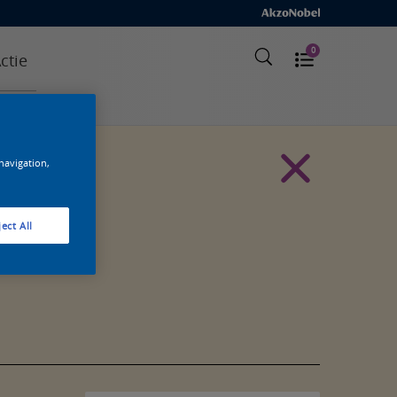
0
ctie
 navigation,
ect All