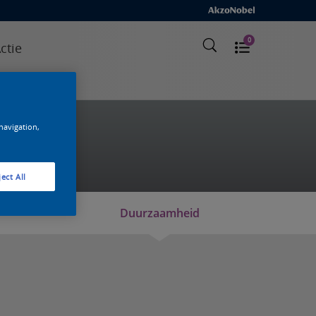
0
ctie
elde vragen
 navigation,
ect All
Duurzaamheid