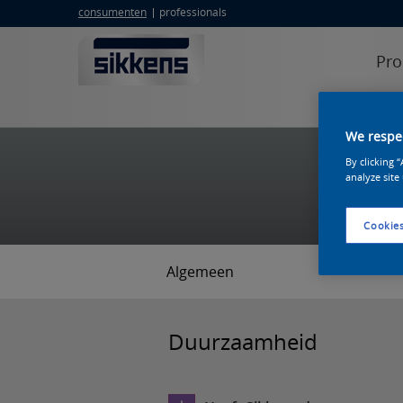
consumenten
professionals
Pro
erkend sik
We respec
By clicking 
analyze site
Cookies
Algemeen
Duurzaamheid