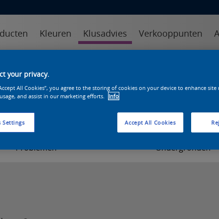
ducten
Kleuren
Klusadvies
Verkooppunten
A
kens specialist
online sikkens specialist
klustips
veelgest
t your privacy.
“Accept All Cookies”, you agree to the storing of cookies on your device to enhance site
Duurzaamheid
 usage, and assist in our marketing efforts.
Info
 Settings
Accept All Cookies
Rej
Problemen
Ondergronden