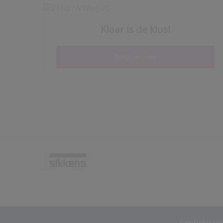
Klaar is de klus!
bekijk de video
Gebruiksvoo