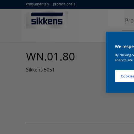
consumenten
professionals
Pro
We respec
WN.01.80
By clicking 
analyze site
Sikkens 5051
Cookies