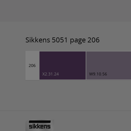
Sikkens 5051 page 206
206
X2.31.24
W9.10.56