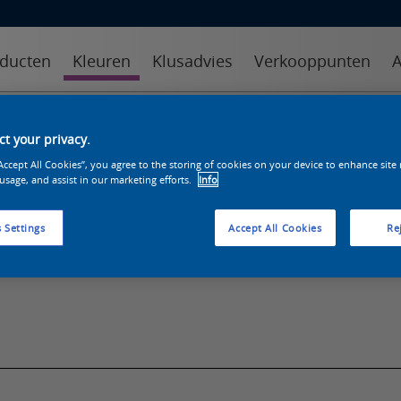
ducten
Kleuren
Klusadvies
Verkooppunten
A
kleuren
kleurcollecties
kleurhulpmiddelen
t your privacy.
“Accept All Cookies”, you agree to the storing of cookies on your device to enhance site
 usage, and assist in our marketing efforts.
Info
 Settings
Accept All Cookies
Rej