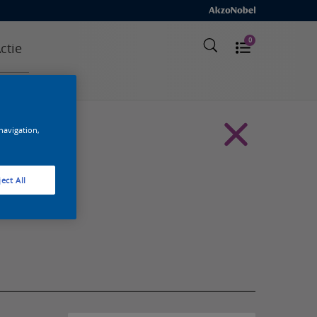
0
ctie
 navigation,
ect All