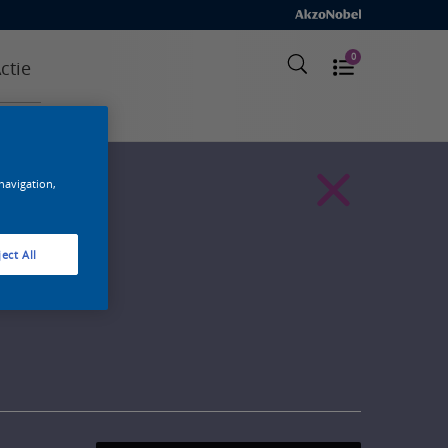
0
ctie
 navigation,
ect All