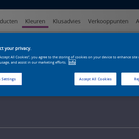
ducten
Kleuren
Klusadvies
Verkooppunten
A
kleuren
kleurcollecties
kleurhulpmiddelen
t your privacy.
“Accept All Cookies”, you agree to the storing of cookies on your device to enhance site
 usage, and assist in our marketing efforts.
Info
 Settings
Accept All Cookies
Rej