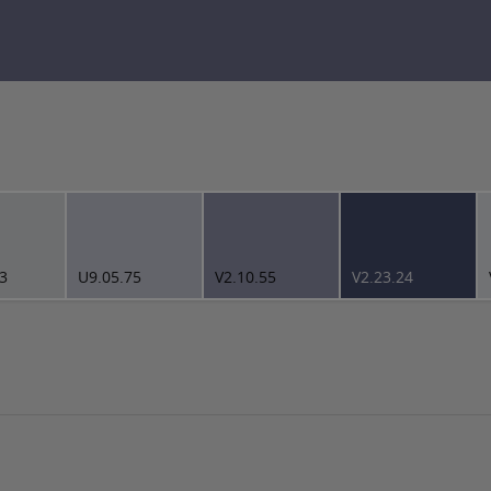
3
U9.05.75
V2.10.55
V2.23.24