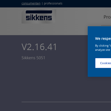
consumenten
professionals
Pro
We respec
V2.16.41
By clicking 
analyze site
Sikkens 5051
Cookies