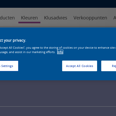
ducten
Kleuren
Klusadvies
Verkooppunten
A
kleuren
kleurcollecties
kleurhulpmiddelen
t your privacy.
“Accept All Cookies”, you agree to the storing of cookies on your device to enhance site
 usage, and assist in our marketing efforts.
Info
 Settings
Accept All Cookies
Rej