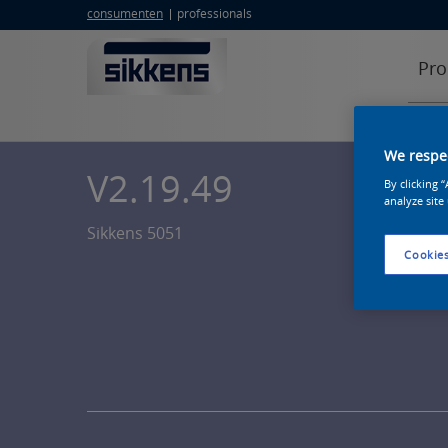
consumenten
professionals
Pro
We respec
V2.19.49
By clicking 
analyze site
Sikkens 5051
Cookies