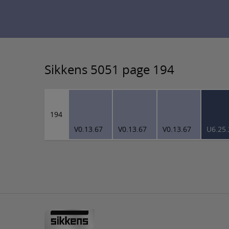
Sikkens 5051 page 194
194
V0.13.67
V0.13.67
V0.13.67
U6.25.