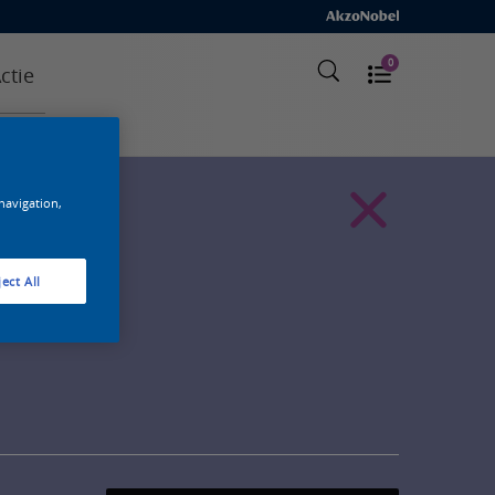
0
ctie
 navigation,
ect All