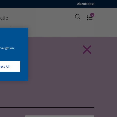
0
ctie
 navigation,
ect All