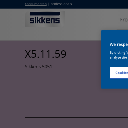
consumenten
professionals
Pro
We respec
X5.11.59
By clicking 
analyze site
Sikkens 5051
Cookies