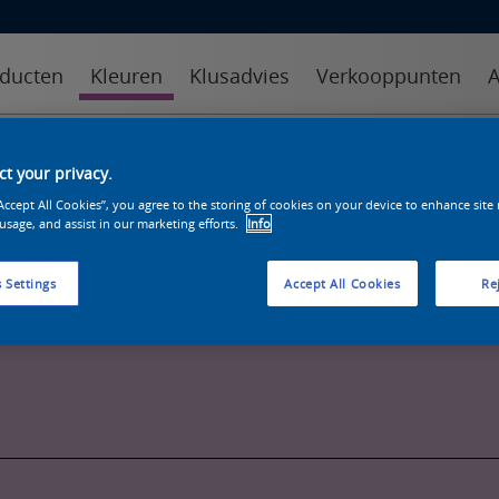
ducten
Kleuren
Klusadvies
Verkooppunten
A
kleuren
kleurcollecties
kleurhulpmiddelen
t your privacy.
“Accept All Cookies”, you agree to the storing of cookies on your device to enhance site
 usage, and assist in our marketing efforts.
Info
 Settings
Accept All Cookies
Rej