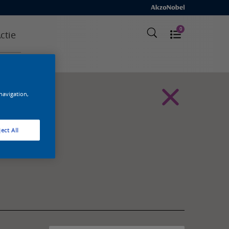
0
ctie
 navigation,
ect All