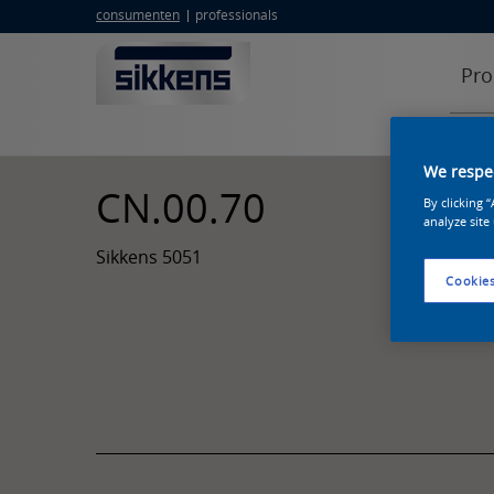
consumenten
professionals
Pro
We respec
CN.00.70
By clicking 
analyze site
Sikkens 5051
Cookies