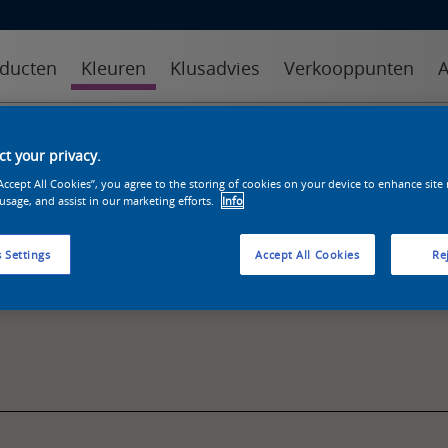
ducten
Kleuren
Klusadvies
Verkooppunten
A
kleuren
kleurcollecties
kleurhulpmiddelen
t your privacy.
“Accept All Cookies”, you agree to the storing of cookies on your device to enhance site
 usage, and assist in our marketing efforts.
Info
 Settings
Accept All Cookies
Rej