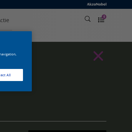
0
ctie
 navigation,
ect All