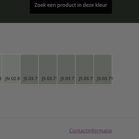
Zoek een product in deze kleur
82
JN.02.82
J5.03.71
J5.03.71
J5.03.71
J5.03.71
J5.03.71
Contactinformatie