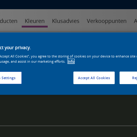
ducten
Kleuren
Klusadvies
Verkooppunten
A
kleuren
kleurcollecties
kleurhulpmiddelen
t your privacy.
“Accept All Cookies”, you agree to the storing of cookies on your device to enhance site
 usage, and assist in our marketing efforts.
Info
 Settings
Accept All Cookies
Rej