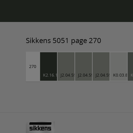
Sikkens 5051 page 270
270
K2.16.16
J2.04.59
J2.04.59
J2.04.59
K0.03.81
K