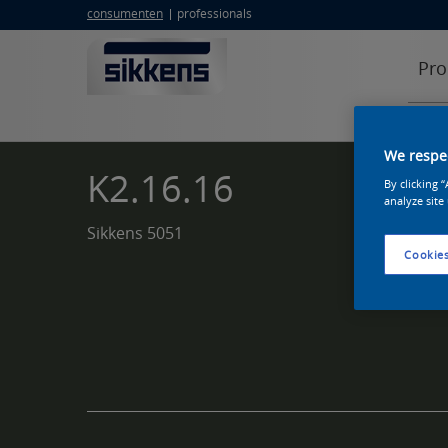
consumenten
professionals
Pro
We respec
K2.16.16
By clicking 
analyze site
Sikkens 5051
Cookies