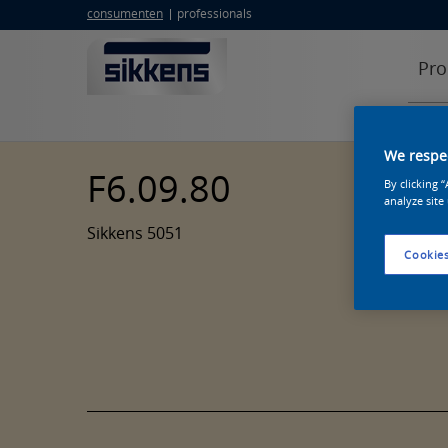
consumenten
professionals
Pro
We respec
F6.09.80
By clicking 
analyze site
Sikkens 5051
Cookies