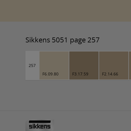
Sikkens 5051 page 257
257
F6.09.80
F3.17.59
F2.14.66