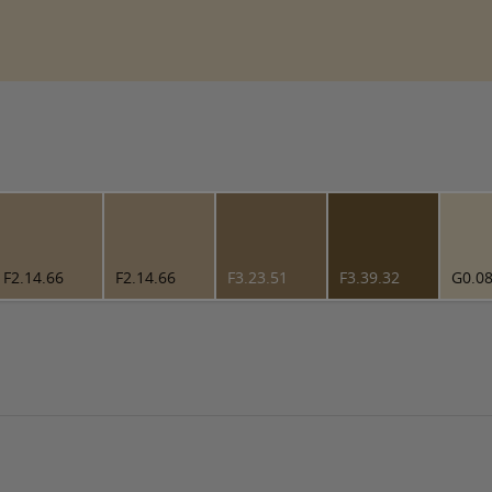
F2.14.66
F2.14.66
F3.23.51
F3.39.32
G0.08