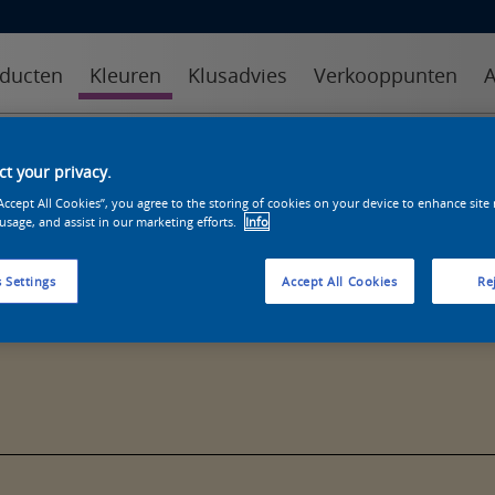
ducten
Kleuren
Klusadvies
Verkooppunten
A
kleuren
kleurcollecties
kleurhulpmiddelen
t your privacy.
“Accept All Cookies”, you agree to the storing of cookies on your device to enhance site
 usage, and assist in our marketing efforts.
Info
 Settings
Accept All Cookies
Rej