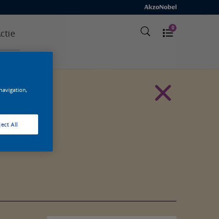
0
ctie
 navigation,
ect All