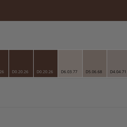
26
D0.20.26
D0.20.26
D6.03.77
D5.06.68
D4.04.71