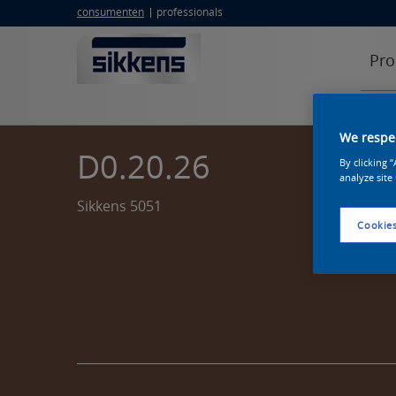
consumenten
professionals
Pro
We respec
D0.20.26
By clicking 
analyze site
Sikkens 5051
Cookies