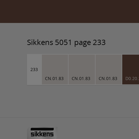
Sikkens 5051 page 233
233
CN.01.83
CN.01.83
CN.01.83
D0.20.