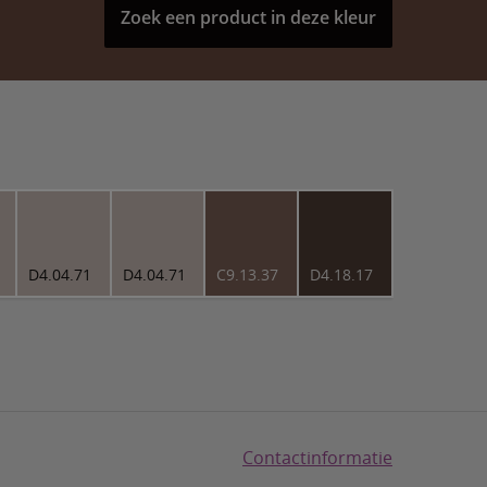
Zoek een product in deze kleur
D4.04.71
D4.04.71
C9.13.37
D4.18.17
Contactinformatie