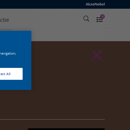
0
ctie
 navigation,
ect All