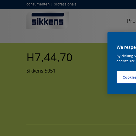
consumenten
professionals
Pro
We respec
H7.44.70
By clicking 
analyze site
Sikkens 5051
Cookies