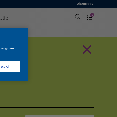
0
ctie
 navigation,
ect All