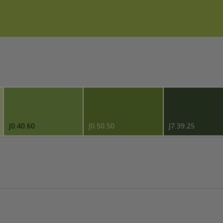
J0.40.60
J0.50.50
J7.39.25