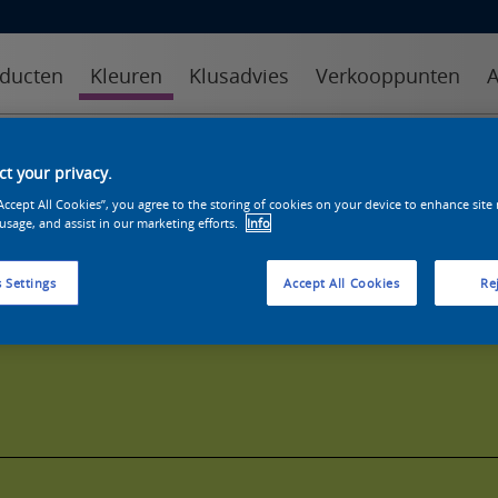
ducten
Kleuren
Klusadvies
Verkooppunten
A
kleuren
kleurcollecties
kleurhulpmiddelen
t your privacy.
“Accept All Cookies”, you agree to the storing of cookies on your device to enhance site
 usage, and assist in our marketing efforts.
Info
 Settings
Accept All Cookies
Rej