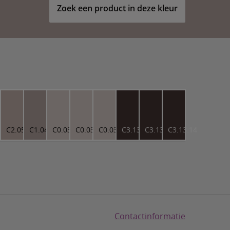
Zoek een product in deze kleur
5.67
C2.05.67
C1.04.62
C0.03.77
C0.03.77
C0.03.77
C3.13.14
C3.13.14
C3.13.14
Contactinformatie