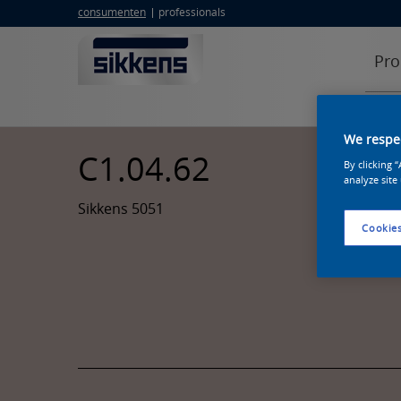
consumenten
professionals
Pro
We respec
C1.04.62
By clicking 
analyze site
Sikkens 5051
Cookies