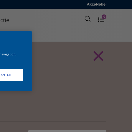
0
ctie
 navigation,
ect All