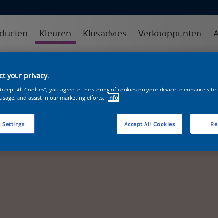
ducten
Kleuren
Klusadvies
Verkooppunten
A
kleuren
kleurcollecties
kleurhulpmiddelen
t your privacy.
“Accept All Cookies”, you agree to the storing of cookies on your device to enhance site
 usage, and assist in our marketing efforts.
Info
 Settings
Accept All Cookies
Rej