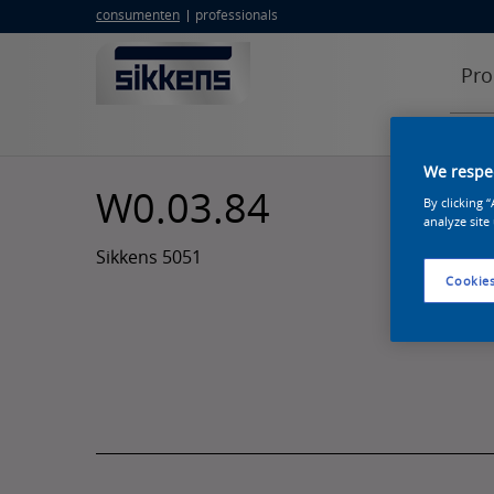
consumenten
professionals
Pro
We respec
W0.03.84
By clicking 
analyze site
Sikkens 5051
Cookies