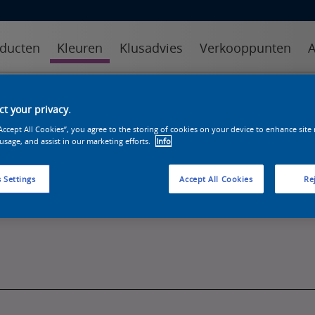
ducten
Kleuren
Klusadvies
Verkooppunten
A
kleuren
kleurcollecties
kleurhulpmiddelen
t your privacy.
“Accept All Cookies”, you agree to the storing of cookies on your device to enhance site
 usage, and assist in our marketing efforts.
Info
 Settings
Accept All Cookies
Rej