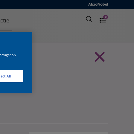
0
ctie
 navigation,
ect All