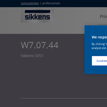
consumenten
professionals
Pro
We respec
W7.07.44
By clicking 
analyze site
Sikkens 5051
Cookies