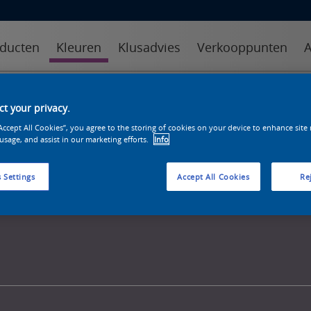
ducten
Kleuren
Klusadvies
Verkooppunten
A
kleuren
kleurcollecties
kleurhulpmiddelen
t your privacy.
“Accept All Cookies”, you agree to the storing of cookies on your device to enhance site
 usage, and assist in our marketing efforts.
Info
 Settings
Accept All Cookies
Rej