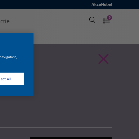
0
ctie
 navigation,
ect All