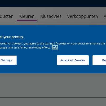
ducten
Kleuren
Klusadvies
Verkooppunten
A
kleuren
kleurcollecties
kleurhulpmiddelen
t your privacy.
“Accept All Cookies”, you agree to the storing of cookies on your device to enhance site
 usage, and assist in our marketing efforts.
Info
 Settings
Accept All Cookies
Rej