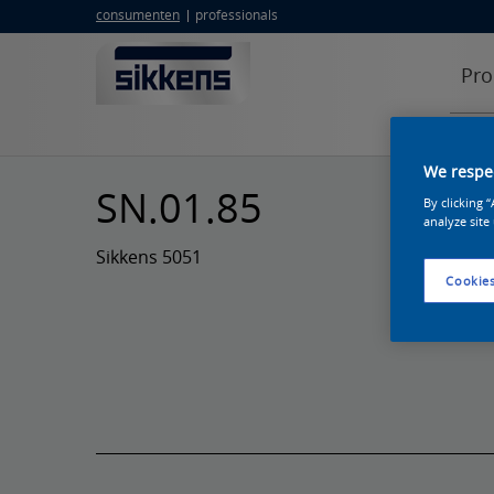
consumenten
professionals
Pro
We respec
SN.01.85
By clicking 
analyze site
Sikkens 5051
Cookies