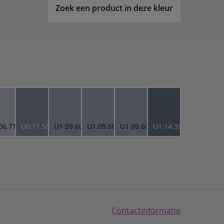
Zoek een product in deze kleur
06.71
U0.11.50
U1.09.60
U1.09.60
U1.09.60
U1.14.39
Contactinformatie