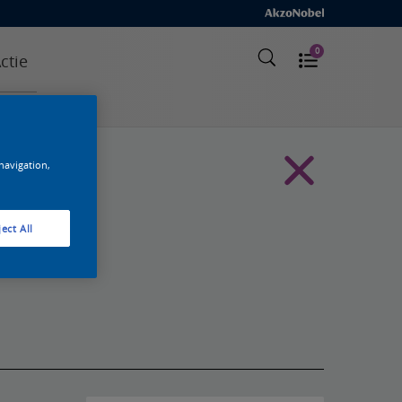
0
ctie
 navigation,
ect All